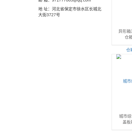
邮 箱：971777085@qq.com
地 址：河北省保定市徐水区长城北
大街3727号
异形箱
仓箱
城市综
盖板