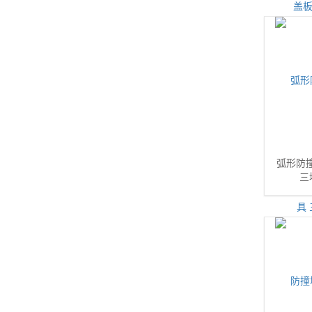
弧形防
三