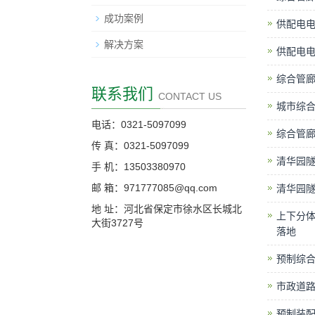
成功案例
供配电
解决方案
供配电
综合管
联系我们
CONTACT US
城市综
电话：0321-5097099
综合管
传 真：0321-5097099
清华园隧
手 机：13503380970
邮 箱：971777085@qq.com
清华园
地 址：河北省保定市徐水区长城北
上下分
大街3727号
落地
预制综
市政道
预制装